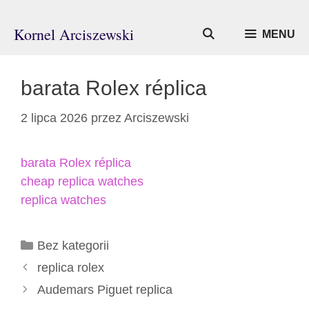
Przejdź
do
Kornel Arciszewski
MENU
treści
barata Rolex réplica
2 lipca 2026
przez
Arciszewski
barata Rolex réplica
cheap replica watches
replica watches
Kategorie
Bez kategorii
replica rolex
Audemars Piguet replica