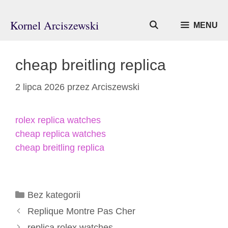
Przejdź
do
Kornel Arciszewski
MENU
treści
cheap breitling replica
2 lipca 2026
przez
Arciszewski
rolex replica watches
cheap replica watches
cheap breitling replica
Kategorie
Bez kategorii
Replique Montre Pas Cher
replica rolex watches