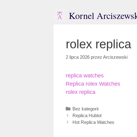
Przejdź
do
Kornel Arciszews
treści
rolex replica
2 lipca 2026
przez
Arciszewski
replica watches
Replica rolex Watches
rolex replica
Kategorie
Bez kategorii
Replica Hublot
Hot Replica Watches